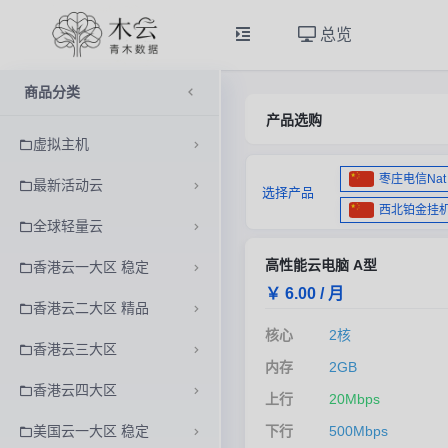
总览
商品分类
产品选购
虚拟主机
枣庄电信Nat 
最新活动云
选择产品
西北铂金挂
全球轻量云
高性能云电脑 A型
香港云一大区 稳定
￥ 6.00 / 月
香港云二大区 精品
核心
2核
香港云三大区
内存
2GB
香港云四大区
上行
20Mbps
下行
500Mbps
美国云一大区 稳定