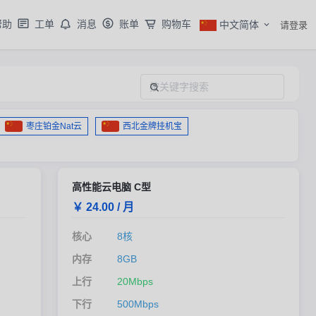
帮助
工单
消息
账单
购物车
中文简体
请登录
枣庄铂金Nat云
西北金牌挂机宝
高性能云电脑 C型
￥ 24.00 / 月
核心
8核
内存
8GB
上行
20Mbps
下行
500Mbps