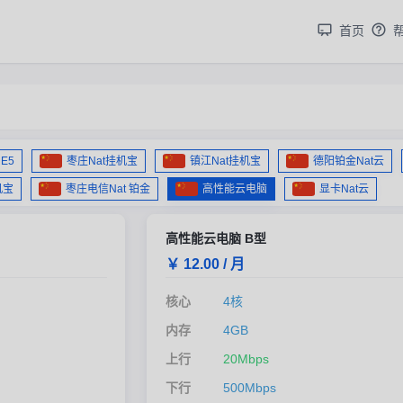
首页
E5
枣庄Nat挂机宝
镇江Nat挂机宝
德阳铂金Nat云
机宝
枣庄电信Nat 铂金
高性能云电脑
显卡Nat云
高性能云电脑 B型
￥ 12.00 / 月
核心
4核
内存
4GB
上行
20Mbps
下行
500Mbps