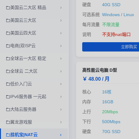
硬盘
40G SSD
美国云二大区 精品
可选系统
Windows / Linux
美国云三大区
每月流量
不限流量
美国云四大区
说明
不支持nat端口
电商|双ISP云
立即购买
全球云一大区 稳定
高性能云电脑 D型
全球云 二大区
￥ 48.00 / 月
低价入门云
核心
16核
IPv6服务器 一元起
内存
16GB
大陆云服务器
上行
20Mbps
下行
500Mbps
翼龙游戏服
硬盘
70G SSD
挂机宝|NAT云