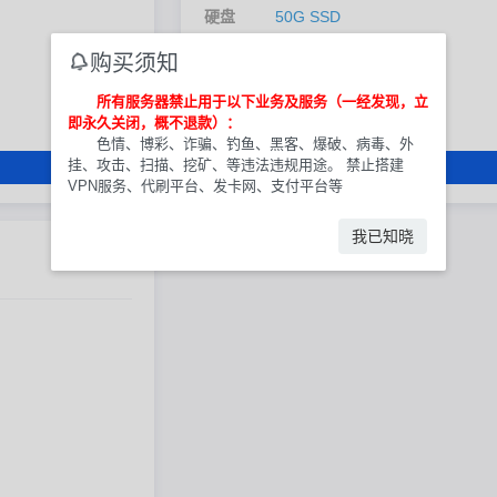
硬盘
50G SSD
可选系统
Windows / Linux
购买须知
每月流量
不限流量
所有服务器禁止用于以下业务及服务（一经发现，立
说明
不支持nat端口
即永久关闭，概不退款）：
色情、博彩、诈骗、钓鱼、黑客、爆破、病毒、外
挂、攻击、扫描、挖矿、等违法违规用途。 禁止搭建
立即购买
VPN服务、代刷平台、发卡网、支付平台等
我已知晓