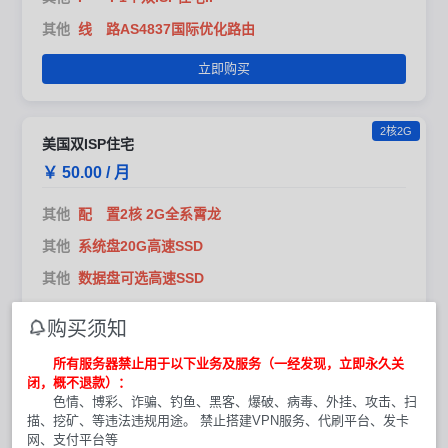
其他
线 路AS4837国际优化路由
立即购买
2核2G
美国双ISP住宅
￥ 50.00 / 月
其他
配 置2核 2G全系霄龙
其他
系统盘20G高速SSD
其他
数据盘可选高速SSD
其他
带 宽1000M1000G流量
购买须知
其他
I P1个双ISP住宅IP
所有服务器禁止用于以下业务及服务（一经发现，立即永久关
其他
线 路AS4837国际优化路由
闭，概不退款）：
色情、博彩、诈骗、钓鱼、黑客、爆破、病毒、外挂、攻击、扫
立即购买
描、挖矿、等违法违规用途。 禁止搭建VPN服务、代刷平台、发卡
网、支付平台等