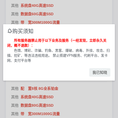
其他
系统盘40G高速SSD
其他
数据盘60G高速SSD
其他
带 宽300M1000G流量
购买须知
其他
I P1个广播/原生
其他
线 路优化回国优化网络
所有服务器禁止用于以下业务及服务（一经发现，立即永久关
闭，概不退款）：
产品已售罄
色情、博彩、诈骗、钓鱼、黑客、爆破、病毒、外挂、攻击、扫
描、挖矿、等违法违规用途。 禁止搭建VPN服务、代刷平台、发卡
网、支付平台等
库存： -999
8核8G
300M优化云
我已知晓
￥ 120.00 / 月
其他
配 置8核 8G全系铂金
其他
系统盘40G高速SSD
其他
数据盘80G高速SSD
其他
带 宽300M1000G流量