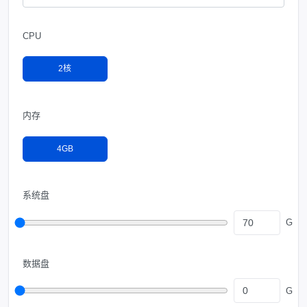
CPU
2核
内存
4GB
系统盘
G
数据盘
G